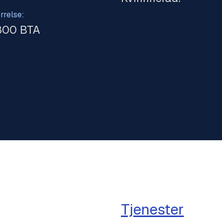
rrelse:
800 BTA
Tjenester