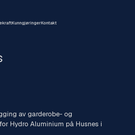
ekraft
Kunngjøringer
Kontakt
s
ygging av garderobe- og
 for Hydro Aluminium på Husnes i