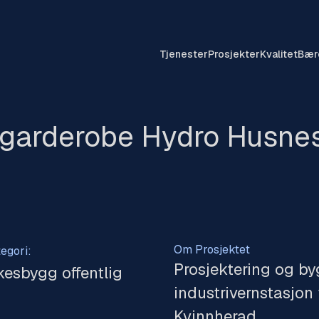
Tjenester
Prosjekter
Kvalitet
Bær
g garderobe Hydro Husne
Om Prosjektet
egori:
Prosjektering og b
kesbygg offentlig
industrivernstasjon
Kvinnherad.