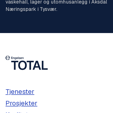
vaskehall, lager og utomhusanlegg i Aksdal
Næringspark i Tysvær.
Tjenester
Prosjekter